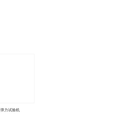
回弹力试验机