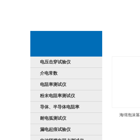
成品展示会
电压击穿试验仪
介电常数
电阻率测试仪
粉末电阻率测试仪
导体、半导体电阻率
海绵泡沫落
耐电弧测试仪
漏电起痕试验仪