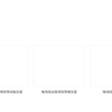
球回弹试验仪器
海绵泡沫落球回弹测仪器
海绵